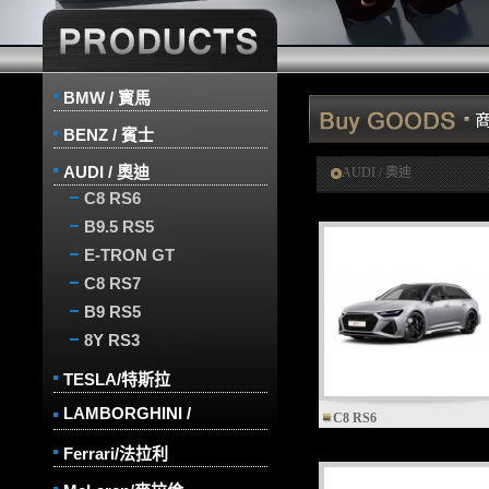
BMW / 寳馬
BENZ / 賓士
AUDI / 奧迪
AUDI / 奧迪
C8 RS6
B9.5 RS5
E-TRON GT
C8 RS7
B9 RS5
8Y RS3
TESLA/特斯拉
LAMBORGHINI /
C8 RS6
Ferrari/法拉利