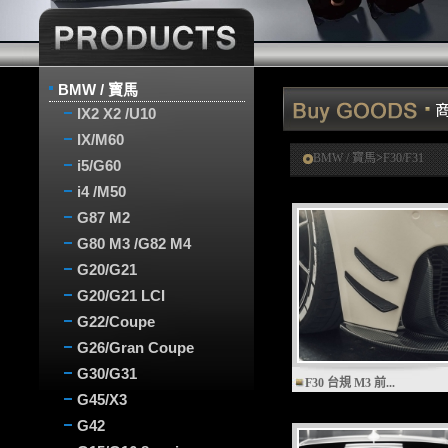
BMW / 寳馬
IX2 X2 /U10
IX/M60
BMW / 寳馬
>
F30/F31
i5/G60
i4 /M50
G87 M2
G80 M3 /G82 M4
G20/G21
G20/G21 LCI
G22/Coupe
G26/Gran Coupe
G30/G31
F30 台規 M3 前...
G45/X3
G42