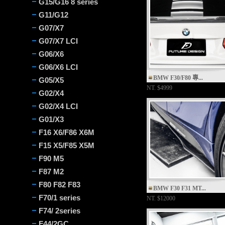
G15/G16 8 series
G11/G12
G07/X7
G07/X7 LCI
G06/X6
G06/X6 LCI
BMW F30/F80 專...
G05/X5
NT.
$4999
G02/X4
G02/X4 LCI
G01/X3
F16 X6/F86 X6M
F15 X5/F85 X5M
F90 M5
F87 M2
F80 F82 F83
BMW F30 F31 MT...
F70/1 series
NT.
$12000
F74/ 2series
F44/2GC