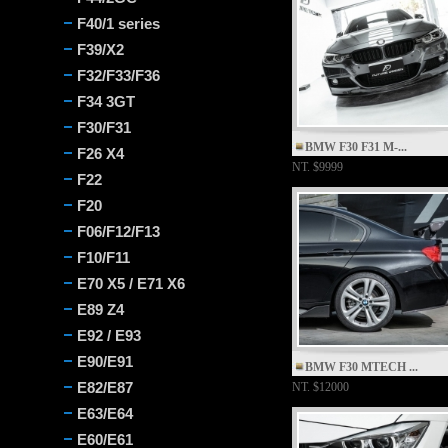
F40/1 series
F39/X2
F32/F33/F36
F34 3GT
F30/F31
BMW F30 F31 M-...
F26 X4
NT.
$9999
F22
F20
F06/F12/F13
F10/F11
E70 X5 / E71 X6
E89 Z4
E92 / E93
E90/E91
BMW F30 MTECH ...
E82/E87
NT.
$12000
E63/E64
E60/E61