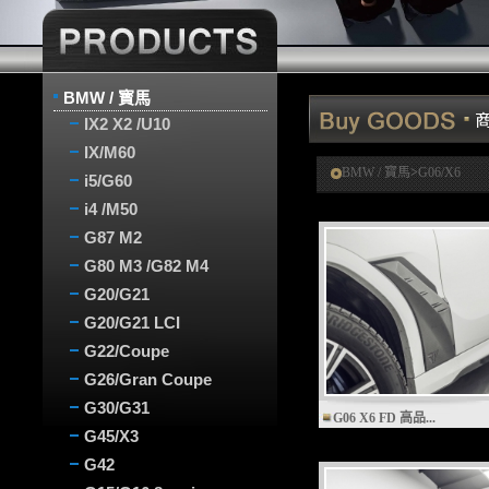
BMW / 寳馬
IX2 X2 /U10
IX/M60
BMW / 寳馬
>
G06/X6
i5/G60
i4 /M50
G87 M2
G80 M3 /G82 M4
G20/G21
G20/G21 LCI
G22/Coupe
G26/Gran Coupe
G30/G31
G06 X6 FD 高品...
G45/X3
G42