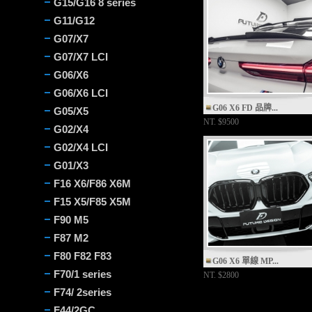
G15/G16 8 series
G11/G12
G07/X7
G07/X7 LCI
G06/X6
G06/X6 LCI
G06 X6 FD 品牌...
G05/X5
NT.
$9500
G02/X4
G02/X4 LCI
G01/X3
F16 X6/F86 X6M
F15 X5/F85 X5M
F90 M5
F87 M2
F80 F82 F83
G06 X6 單線 MP...
F70/1 series
NT.
$2800
F74/ 2series
F44/2GC