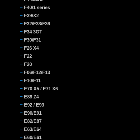
F40/1 series
F39/X2
F32/F33/F36
F34 3GT
F30/F31
F26 X4
F22
F20
F06/F12/F13
F10/F11
E70 X5 / E71 X6
E89 Z4
E92 / E93
E90/E91
E82/E87
E63/E64
E60/E61